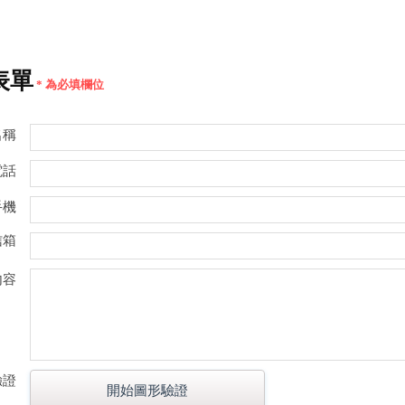
表單
* 為必填欄位
名稱
電話
手機
信箱
內容
驗證
開始圖形驗證