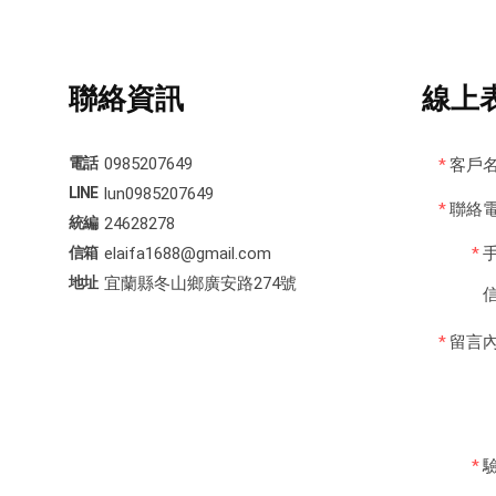
聯絡資訊
線上
0985207649
*
客戶
lun0985207649
*
聯絡
24628278
elaifa1688@gmail.com
*
宜蘭縣冬山鄉廣安路274號
*
留言
*