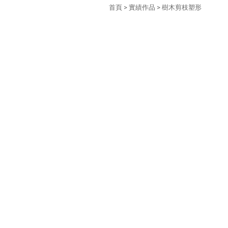
首頁
>
實績作品
> 樹木剪枝塑形